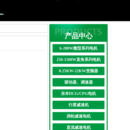
产品中心
6-200W微型系列电机
250-1500W直角系列电机
0.25KW-22KW变频器
驱动器、调速器
东本DCG/CPG电机
行星减速机
涡轮减速电机
直流减速电机