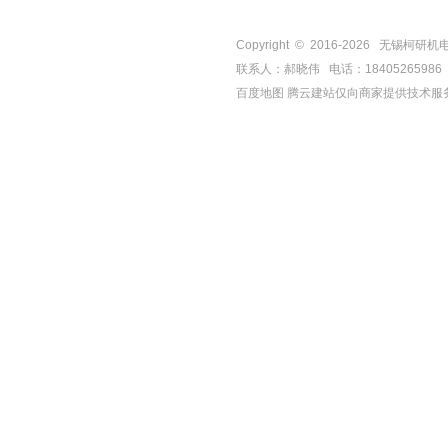
Copyright © 2016-
2026
无锡柯研机电设备有
联系人：郝晓伟 电话：18405265986 手机
百度地图
腾云建站仅向商家提供技术服