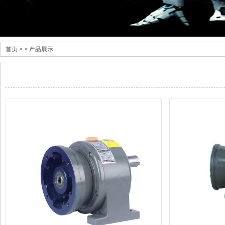
首页
> > 产品展示