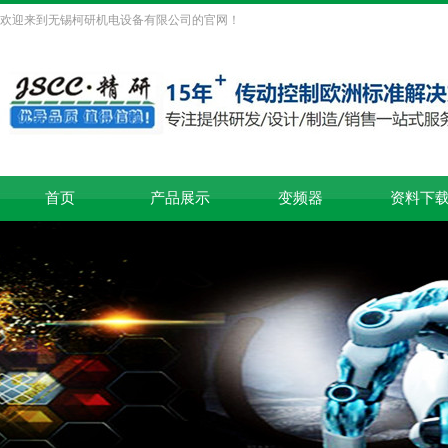
欢迎来到无锡柯研机电设备有限公司的官网！
首页
产品展示
变频器
资料下