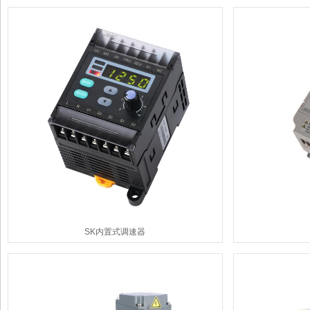
SK内置式调速器