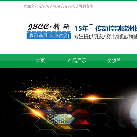
欢迎来到无锡柯研机电设备有限公司的官网！
首页
产品展示
变频器