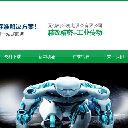
无锡柯研机电设备有限公司
精致精密--工业传动
资料下载
新闻动态
在线留言
关于我们