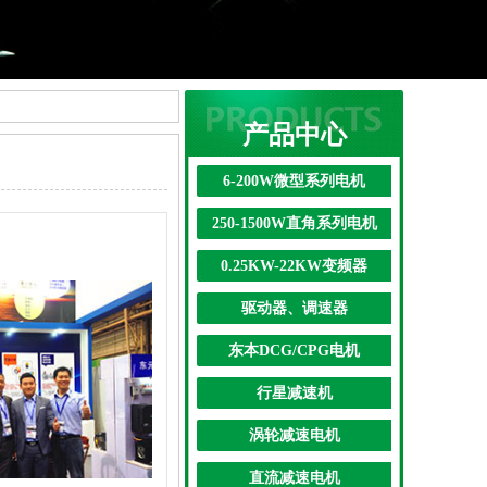
产品中心
6-200W微型系列电机
250-1500W直角系列电机
0.25KW-22KW变频器
驱动器、调速器
东本DCG/CPG电机
行星减速机
涡轮减速电机
直流减速电机