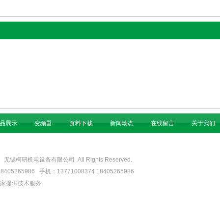
品展示
变频器
资料下载
新闻动态
在线留言
关于我们
6
无锡柯研机电设备有限公司 All Rights Reserved.
5265986 手机：13771008374 18405265986
家提供技术服务