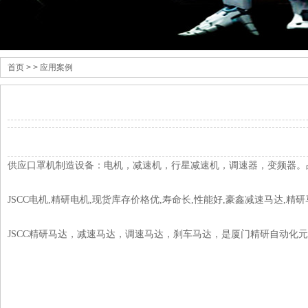
首页
> > 应用案例
供应口罩机制造设备：电机，减速机，行星减速机，调速器，变频器。
JSCC
电机
,
精研电机
,
现货库存价格优
,
寿命长
,
性能好
,
豪鑫减速马达
,
精研
JSCC
精研马达，减速马达，调速马达，刹车马达，是厦门精研自动化元